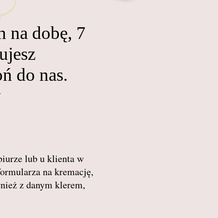
h na dobę, 7
ujesz
ń do nas.
y
urze lub u klienta w
ormularza na kremację,
wnież z danym klerem,