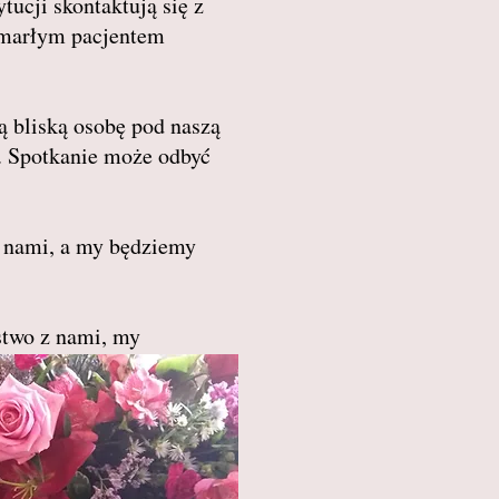
tucji skontaktują się z
 zmarłym pacjentem
 bliską osobę pod naszą
. Spotkanie może odbyć
z nami, a my będziemy
stwo z nami, my