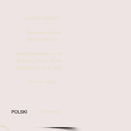
(01939) 768 070
Business Owner
Rhian Greaves
rhian@rgreaves.co.uk
40 High Street, Wem,
Shropshire, SY4 5DG
Day or night
POLSKI
CONTACT