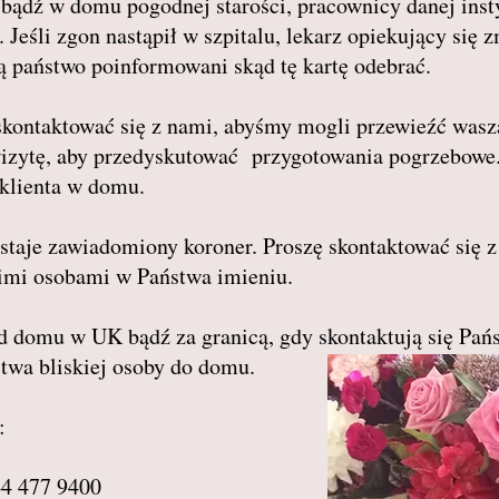
 bądź w domu pogodnej starości, pracownicy danej insty
 Jeśli zgon nastąpił w szpitalu, lekarz opiekujący się
ą państwo poinformowani skąd tę kartę odebrać.
kontaktować się z nami, abyśmy mogli przewieźć waszą
wizytę, aby przedyskutować przygotowania pogrzebowe
 klienta w domu.
ostaje zawiadomiony koroner. Proszę skontaktować się 
imi osobami w Państwa imieniu.
 od domu w UK bądź za granicą, gdy skontaktują się Pań
twa bliskiej osoby do domu.
:
44 477 9400