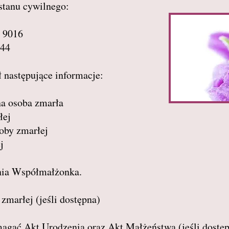
stanu cywilnego:
 9016
444
 następujące informacje:
na osoba zmarła
łej
soby zmarłej
j
zenia Współmałżonka.
marłej (jeśli dostępna)
gać Akt Urodzenia oraz Akt Małżeństwa (jeśli dostę